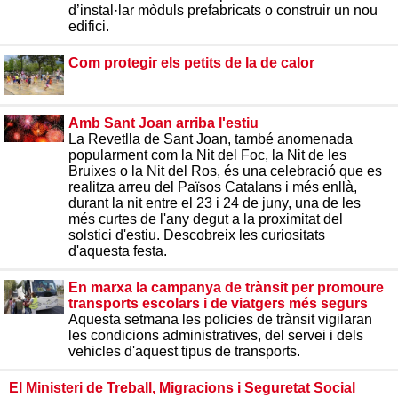
d’instal·lar mòduls prefabricats o construir un nou
edifici.
Com protegir els petits de la de calor
Amb Sant Joan arriba l'estiu
La Revetlla de Sant Joan, també anomenada
popularment com la Nit del Foc, la Nit de les
Bruixes o la Nit del Ros, és una celebració que es
realitza arreu del Països Catalans i més enllà,
durant la nit entre el 23 i 24 de juny, una de les
més curtes de l'any degut a la proximitat del
solstici d'estiu. Descobreix les curiositats
d'aquesta festa.
En marxa la campanya de trànsit per promoure
transports escolars i de viatgers més segurs
Aquesta setmana les policies de trànsit vigilaran
les condicions administratives, del servei i dels
vehicles d'aquest tipus de transports.
El Ministeri de Treball, Migracions i Seguretat Social