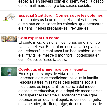
especials en serveis com el disseny web, la gestió
de l'e-mail màrqueting o les xarxes socials.
Especial Sant Jordi: Contes sobre les colònies
L’e-colònies us fa un recull dels contes i llibres
que s’han editat sobre les colònies, que permetran
els nens i nenes preparar-les i reviure-les.
Com explicar un conte
El conte inicia els nens i les nenes en el món de
l’art i la bellesa. En l’entorn escolar, a l'esplai o al
cau reforçarà la confiança i un bon ambient entre
els infants i el mestre o monitors, i potenciarà en
els més petits l'escolta activa.
Coeducar, el primer pas per a l'equitat
En els primers anys de vida, en què
l’aprenentatge ve condicionat pel que la família,
l'escola i altres missatges dels entorns socials
inculquen, és important l’existència del model
d’escola coeducativa, que adopti els mecanismes
per superar el sexisme i l’androcentrisme i que
potenciï un enfocament equitatiu dels continguts,
dels mètodes, del llenguatge, de les relacions, de