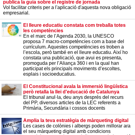
publica la guia sobre el registre de jornada
Vol facilitar criteris per a l'aplicació d'aquesta nova obligació
empresarial.
El lleure educatiu constata com treballa totes
les competències
En el marc de l’Agenda 2030, la UNESCO
proposa 7 macro-competències com a base del
currículum. Aquestes competències es troben a
l’escola, però també en el lleure educatiu. Així ho
constata una publicació, que avui es presenta,
promoguda per l’Aliança 360 i en la qual han
participat els principals moviments d’escoltes,
esplais i socioeducatius.
El Constitucional avala la immersió lingüística
però retalla la llei d'educació de Catalunya
El tribunal anul·la, deu anys després del recurs
del PP, diversos articles de la LEC referents a
Primària, Secundària i cossos docents
Amplia la teva estratègia de màrqueting digital
Les cases de colònies i albergs poden millorar ara
el seu màrqueting digital amb condicions