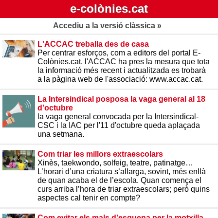
e-colònies.cat
Accediu a la versió clàssica »
L'ACCAC treballa des de casa
Per centrar esforços, com a editors del portal E-
Colònies.cat, l'ACCAC ha pres la mesura que tota
la informació més recent i actualitzada es trobarà
a la pàgina web de l'associació: www.accac.cat.
La Intersindical posposa la vaga general al 18
d'octubre
la vaga general convocada per la Intersindical-
CSC i la IAC per l'11 d'octubre queda aplaçada
una setmana.
Com triar les millors extraescolars
Xinès, taekwondo, solfeig, teatre, patinatge…
L’horari d’una criatura s’allarga, sovint, més enllà
de quan acaba el de l’escola. Quan comença el
curs arriba l’hora de triar extraescolars; però quins
aspectes cal tenir en compte?
Com evitar els mals d'esquena per la motxilla