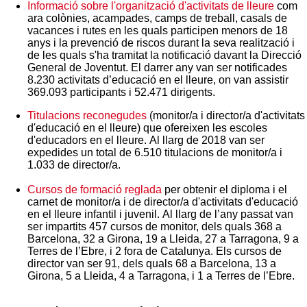
Informació sobre l'organització d'activitats de lleure
com
ara colònies, acampades, camps de treball, casals de
vacances i rutes en les quals participen menors de 18
anys i la prevenció de riscos durant la seva realització i
de les quals s'ha tramitat la notificació davant la Direcció
General de Joventut. El darrer any van ser notificades
8.230 activitats d’educació en el lleure, on van assistir
369.093 participants i 52.471 dirigents.
Titulacions reconegudes
(monitor/a i director/a d'activitats
d'educació en el lleure) que ofereixen les escoles
d'educadors en el lleure. Al llarg de 2018 van ser
expedides un total de 6.510 titulacions de monitor/a i
1.033 de director/a.
Cursos de formació reglada
per obtenir el diploma i el
carnet de monitor/a i de director/a d'activitats d'educació
en el lleure infantil i juvenil. Al llarg de l’any passat van
ser impartits 457 cursos de monitor, dels quals 368 a
Barcelona, 32 a Girona, 19 a Lleida, 27 a Tarragona, 9 a
Terres de l’Ebre, i 2 fora de Catalunya. Els cursos de
director van ser 91, dels quals 68 a Barcelona, 13 a
Girona, 5 a Lleida, 4 a Tarragona, i 1 a Terres de l’Ebre.