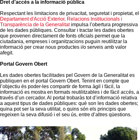
Dret d’accés a la informació pública
Respectant les limitacions de privacitat, seguretat i propietat, el
Departament d'Acció Exterior, Relacions Institucionals i
Transparència de la Generalitat
impulsa l’obertura progressiva
de les dades públiques. Consultar i tractar les dades obertes
que provenen directament de fonts oficials permet que la
ciutadania, empreses i organitzacions puguin reutilitzar la
informació per crear nous productes i/o serveis amb valor
afegit.
Portal Govern Obert
Les dades obertes facilitades pel Govern de la Generalitat es
publiquen en el portal Govern Obert. Tenint en compte que
l’objectiu és poder-les compartir de forma àgil i fàcil, la
informació es mostra en formats reutilitzables i de fàcil accés, a
través d’un cercador. Al portal trobaràs tot d’informació relativa
a aquest tipus de dades públiques: què son les dades obertes;
quina pot ser la seva utilitat, o quins són els principis que
regeixen la seva difusió i el seu ús, entre d’altres qüestions.