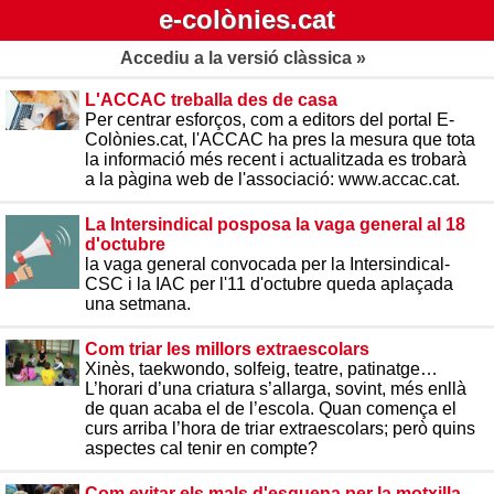
e-colònies.cat
Accediu a la versió clàssica »
L'ACCAC treballa des de casa
Per centrar esforços, com a editors del portal E-
Colònies.cat, l'ACCAC ha pres la mesura que tota
la informació més recent i actualitzada es trobarà
a la pàgina web de l'associació: www.accac.cat.
La Intersindical posposa la vaga general al 18
d'octubre
la vaga general convocada per la Intersindical-
CSC i la IAC per l'11 d'octubre queda aplaçada
una setmana.
Com triar les millors extraescolars
Xinès, taekwondo, solfeig, teatre, patinatge…
L’horari d’una criatura s’allarga, sovint, més enllà
de quan acaba el de l’escola. Quan comença el
curs arriba l’hora de triar extraescolars; però quins
aspectes cal tenir en compte?
Com evitar els mals d'esquena per la motxilla