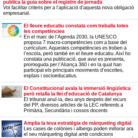
publica la guia sobre el registre de jornada
Vol facilitar criteris per a l'aplicació d'aquesta nova obligació
empresarial.
El lleure educatiu constata com treballa totes
les competències
En el marc de l’Agenda 2030, la UNESCO
proposa 7 macro-competències com a base del
currículum. Aquestes competències es troben a
l’escola, però també en el lleure educatiu. Així ho
constata una publicació, que avui es presenta,
promoguda per l’Aliança 360 i en la qual han
participat els principals moviments d’escoltes,
esplais i socioeducatius.
El Constitucional avala la immersió lingüística
però retalla la llei d'educació de Catalunya
El tribunal anul·la, deu anys després del recurs
del PP, diversos articles de la LEC referents a
Primària, Secundària i cossos docents
Amplia la teva estratègia de màrqueting digital
Les cases de colònies i albergs poden millorar ara
el seu màrqueting digital amb condicions