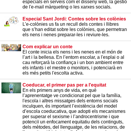
especials en serveis com el disseny web, la gestió
de l'e-mail màrqueting o les xarxes socials.
Especial Sant Jordi: Contes sobre les colònies
L’e-colònies us fa un recull dels contes i llibres
que s’han editat sobre les colònies, que permetran
els nens i nenes preparar-les i reviure-les.
Com explicar un conte
El conte inicia els nens i les nenes en el món de
l’art i la bellesa. En l’entorn escolar, a l'esplai o al
cau reforçarà la confiança i un bon ambient entre
els infants i el mestre o monitors, i potenciarà en
els més petits l'escolta activa.
Coeducar, el primer pas per a l'equitat
En els primers anys de vida, en què
l’aprenentatge ve condicionat pel que la família,
l'escola i altres missatges dels entorns socials
inculquen, és important l’existència del model
d’escola coeducativa, que adopti els mecanismes
per superar el sexisme i l’androcentrisme i que
potenciï un enfocament equitatiu dels continguts,
dels mètodes, del llenguatge, de les relacions, de