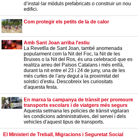
d’instal·lar mòduls prefabricats o construir un nou
edifici.
Com protegir els petits de la de calor
Amb Sant Joan arriba l'estiu
La Revetlla de Sant Joan, també anomenada
popularment com la Nit del Foc, la Nit de les
Bruixes o la Nit del Ros, és una celebració que es
realitza arreu del Països Catalans i més enllà,
durant la nit entre el 23 i 24 de juny, una de les
més curtes de l'any degut a la proximitat del
solstici d'estiu. Descobreix les curiositats
d'aquesta festa.
En marxa la campanya de trànsit per promoure
transports escolars i de viatgers més segurs
Aquesta setmana les policies de trànsit vigilaran
les condicions administratives, del servei i dels
vehicles d'aquest tipus de transports.
El Ministeri de Treball, Migracions i Seguretat Social