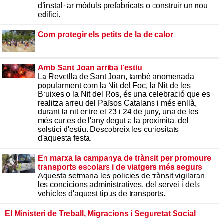
d’instal·lar mòduls prefabricats o construir un nou
edifici.
Com protegir els petits de la de calor
Amb Sant Joan arriba l'estiu
La Revetlla de Sant Joan, també anomenada
popularment com la Nit del Foc, la Nit de les
Bruixes o la Nit del Ros, és una celebració que es
realitza arreu del Països Catalans i més enllà,
durant la nit entre el 23 i 24 de juny, una de les
més curtes de l'any degut a la proximitat del
solstici d'estiu. Descobreix les curiositats
d'aquesta festa.
En marxa la campanya de trànsit per promoure
transports escolars i de viatgers més segurs
Aquesta setmana les policies de trànsit vigilaran
les condicions administratives, del servei i dels
vehicles d'aquest tipus de transports.
El Ministeri de Treball, Migracions i Seguretat Social