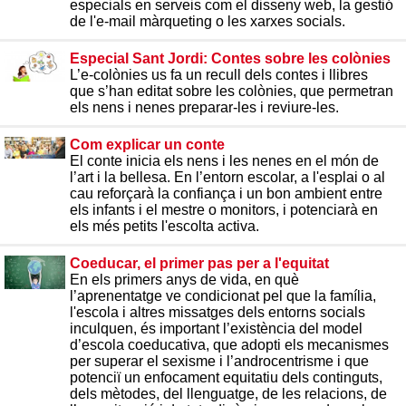
especials en serveis com el disseny web, la gestió
de l'e-mail màrqueting o les xarxes socials.
Especial Sant Jordi: Contes sobre les colònies
L’e-colònies us fa un recull dels contes i llibres
que s’han editat sobre les colònies, que permetran
els nens i nenes preparar-les i reviure-les.
Com explicar un conte
El conte inicia els nens i les nenes en el món de
l’art i la bellesa. En l’entorn escolar, a l'esplai o al
cau reforçarà la confiança i un bon ambient entre
els infants i el mestre o monitors, i potenciarà en
els més petits l'escolta activa.
Coeducar, el primer pas per a l'equitat
En els primers anys de vida, en què
l’aprenentatge ve condicionat pel que la família,
l'escola i altres missatges dels entorns socials
inculquen, és important l’existència del model
d’escola coeducativa, que adopti els mecanismes
per superar el sexisme i l’androcentrisme i que
potenciï un enfocament equitatiu dels continguts,
dels mètodes, del llenguatge, de les relacions, de