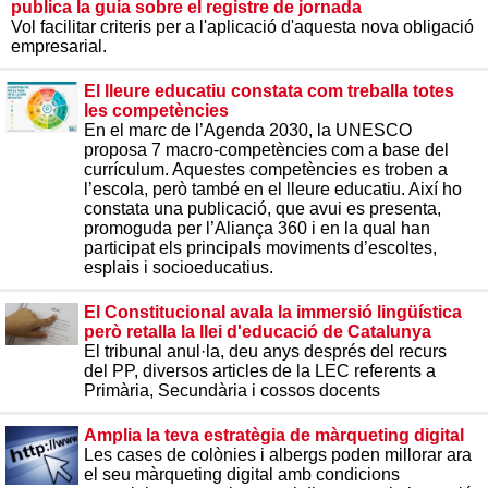
publica la guia sobre el registre de jornada
Vol facilitar criteris per a l'aplicació d'aquesta nova obligació
empresarial.
El lleure educatiu constata com treballa totes
les competències
En el marc de l’Agenda 2030, la UNESCO
proposa 7 macro-competències com a base del
currículum. Aquestes competències es troben a
l’escola, però també en el lleure educatiu. Així ho
constata una publicació, que avui es presenta,
promoguda per l’Aliança 360 i en la qual han
participat els principals moviments d’escoltes,
esplais i socioeducatius.
El Constitucional avala la immersió lingüística
però retalla la llei d'educació de Catalunya
El tribunal anul·la, deu anys després del recurs
del PP, diversos articles de la LEC referents a
Primària, Secundària i cossos docents
Amplia la teva estratègia de màrqueting digital
Les cases de colònies i albergs poden millorar ara
el seu màrqueting digital amb condicions