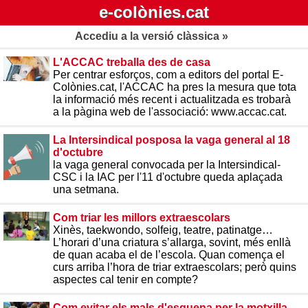
e-colònies.cat
Accediu a la versió clàssica »
L'ACCAC treballa des de casa
Per centrar esforços, com a editors del portal E-
Colònies.cat, l'ACCAC ha pres la mesura que tota
la informació més recent i actualitzada es trobarà
a la pàgina web de l'associació: www.accac.cat.
La Intersindical posposa la vaga general al 18
d'octubre
la vaga general convocada per la Intersindical-
CSC i la IAC per l'11 d'octubre queda aplaçada
una setmana.
Com triar les millors extraescolars
Xinès, taekwondo, solfeig, teatre, patinatge…
L’horari d’una criatura s’allarga, sovint, més enllà
de quan acaba el de l’escola. Quan comença el
curs arriba l’hora de triar extraescolars; però quins
aspectes cal tenir en compte?
Com evitar els mals d'esquena per la motxilla