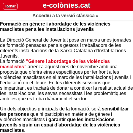
e-colònies.cat
Tornar
Accediu a la versió clàssica »
Formació en gènere i abordatge de les violències
masclistes per a les instal.lacions juvenils
La Direcció General de Joventut posa en marxa unes jornades
de formació pensades per als gestors i treballadors de les
diferents instal·lacions de la Xarxa Catalana d’Instal·lacions
Juvenils.
La formació
“Gènere i abordatge de les violències
masclistes”
arrenca aquest mes de novembre amb una
proposta que oferirà eines específiques per fer front a les
violències masclistes en el marc de les instal·lacions juvenils i
l’educació en el lleure. En les diferents sessions que
s’impartiran, es tractarà de donar a conèixer la realitat actual de
les instal·lacions, les seves necessitats i les problemàtiques
amb les que es troba diàriament el sector.
Un dels objectius principals de la formació, serà
sensibilitzar
les persones
que hi participin en matèria de gènere i
violències masclistes i
garantir que les instal·lacions
juvenils siguin un espai d’abordatge de les violències
masclistes
.