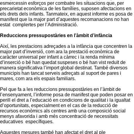
esmercessin esforços per combatre les situacions que, per
precarietat econòmica de les famílies, suposen afectacions en
els drets dels infants. Tanmateix, en aquest informe es posa de
manifest que la major part d’aquestes recomanacions no han
estat complertes per l’Administració.
Reduccions pressupostàries en l’àmbit d’infància
Així, les prestacions adreçades a la infància que concentren la
major part d’inversió, com ara la prestació econòmica de
caràcter universal per infant a càrrec i la renda mínima
d’inserció o bé han quedat suspeses o bé han vist reduït de
manera significativa l’import global destinat. També diversos
municipis han tancat serveis adreçats al suport de pares i
mares, com ara els espais familiars.
Pel que fa a les reduccions pressupostàries en l’àmbit de
l’ensenyament, l’informe posa de manifest que poden posar en
perill el dret a l’educació en condicions de qualitat i la igualtat
d’oportunitats, especialment en el cas de la reducció de
recursos econòmics als centres amb una composició social
menys afavorida i amb més concentració de necessitats
educatives específiques.
Aquestes mesures també han afectat el dret al ple