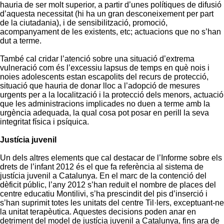
hauria de ser molt superior, a partir d’unes polítiques de difusió
d’aquesta necessitat (hi ha un gran desconeixement per part
de la ciutadania), i de sensibilització, promoció,
acompanyament de les existents, etc; actuacions que no s’han
dut a terme.
També cal cridar l’atenció sobre una situació d’extrema
vulneració com és l’excessiu lapsus de temps en què nois i
noies adolescents estan escapolits del recurs de protecció,
situació que hauria de donar lloc a l’adopció de mesures
urgents per a la localització i la protecció dels menors, actuació
que les administracions implicades no duen a terme amb la
urgència adequada, la qual cosa pot posar en perill la seva
integritat física i psíquica.
Justícia juvenil
Un dels altres elements que cal destacar de l’Informe sobre els
drets de l’infant 2012 és el que fa referència al sistema de
justícia juvenil a Catalunya. En el marc de la contenció del
dèficit públic, l’any 2012 s’han reduït el nombre de places del
centre educatiu Montilivi, s’ha prescindit del pis d’inserció i
s’han suprimit totes les unitats del centre Til·lers, exceptuant-ne
la unitat terapèutica. Aquestes decisions poden anar en
detriment del model de justícia juvenil a Catalunya, fins ara de