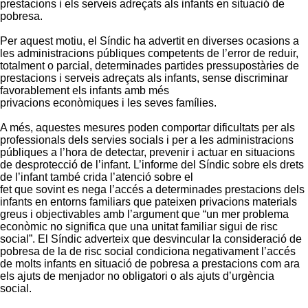
prestacions i els serveis adreçats als infants en situació de
pobresa.
Per aquest motiu, el Síndic ha advertit en diverses ocasions a
les administracions públiques competents de l’error de reduir,
totalment o parcial, determinades partides pressupostàries de
prestacions i serveis adreçats als infants, sense discriminar
favorablement els infants amb més
privacions econòmiques i les seves famílies.
A més, aquestes mesures poden comportar dificultats per als
professionals dels servies socials i per a les administracions
públiques a l’hora de detectar, prevenir i actuar en situacions
de desprotecció de l’infant. L’informe del Síndic sobre els drets
de l’infant també crida l’atenció sobre el
fet que sovint es nega l’accés a determinades prestacions dels
infants en entorns familiars que pateixen privacions materials
greus i objectivables amb l’argument que “un mer problema
econòmic no significa que una unitat familiar sigui de risc
social”. El Síndic adverteix que desvincular la consideració de
pobresa de la de risc social condiciona negativament l’accés
de molts infants en situació de pobresa a prestacions com ara
els ajuts de menjador no obligatori o als ajuts d’urgència
social.