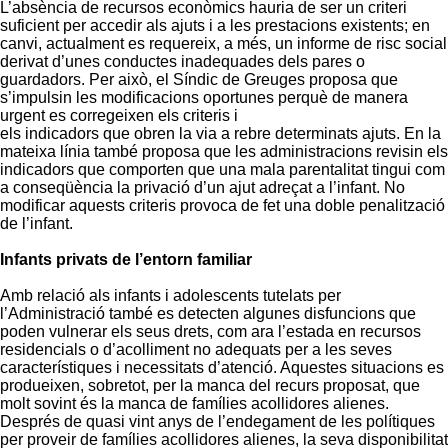
L’absència de recursos econòmics hauria de ser un criteri
suficient per accedir als ajuts i a les prestacions existents; en
canvi, actualment es requereix, a més, un informe de risc social
derivat d’unes conductes inadequades dels pares o
guardadors. Per això, el Síndic de Greuges proposa que
s’impulsin les modificacions oportunes perquè de manera
urgent es corregeixen els criteris i
els indicadors que obren la via a rebre determinats ajuts. En la
mateixa línia també proposa que les administracions revisin els
indicadors que comporten que una mala parentalitat tingui com
a conseqüència la privació d’un ajut adreçat a l’infant. No
modificar aquests criteris provoca de fet una doble penalització
de l’infant.
Infants privats de l’entorn familiar
Amb relació als infants i adolescents tutelats per
l’Administració també es detecten algunes disfuncions que
poden vulnerar els seus drets, com ara l’estada en recursos
residencials o d’acolliment no adequats per a les seves
característiques i necessitats d’atenció. Aquestes situacions es
produeixen, sobretot, per la manca del recurs proposat, que
molt sovint és la manca de famílies acollidores alienes.
Després de quasi vint anys de l’endegament de les polítiques
per proveir de famílies acollidores alienes, la seva disponibilitat