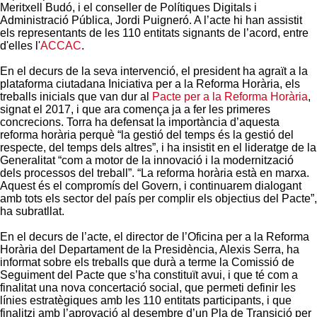
Meritxell Budó, i el conseller de Polítiques Digitals i
Administració Pública, Jordi Puigneró. A l’acte hi han assistit
els representants de les 110 entitats signants de l’acord, entre
d'elles l'
ACCAC
.
En el decurs de la seva intervenció, el president ha agraït a la
plataforma ciutadana Iniciativa per a la Reforma Horària, els
treballs inicials que van dur al
Pacte per a la Reforma Horària
,
signat el 2017, i que ara comença ja a fer les primeres
concrecions. Torra ha defensat la importància d’aquesta
reforma horària perquè “la gestió del temps és la gestió del
respecte, del temps dels altres”, i ha insistit en el lideratge de la
Generalitat “com a motor de la innovació i la modernització
dels processos del treball”. “La reforma horària està en marxa.
Aquest és el compromís del Govern, i continuarem dialogant
amb tots els sector del país per complir els objectius del Pacte”,
ha subratllat.
En el decurs de l’acte, el director de l’Oficina per a la Reforma
Horària del Departament de la Presidència, Alexis Serra, ha
informat sobre els treballs que durà a terme la Comissió de
Seguiment del Pacte que s’ha constituït avui, i que té com a
finalitat una nova concertació social, que permeti definir les
línies estratègiques amb les 110 entitats participants, i que
finalitzi amb l’aprovació al desembre d’un Pla de Transició per