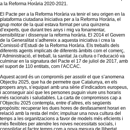
a la Reforma Horària 2020-2021.
El Pacte per a la Reforma Horària va tenir el seu origen en la
plataforma ciutadana Iniciativa per a la Reforma Horària, el
grup motor de la qual estava format per una quinzena
d’experts, que durant tres anys i mig va fonamentar,
sensibilitzar i dissenyar la reforma horària. El 2014 el Govern
de la Generalitat s’adhereix a aquesta iniciativa i crea la
Comissió d’Estudi de la Reforma Horària. Els treballs dels
diferents agents implicats de diferents àmbits com el comerç,
l’Administració, el treball, la sanitat ,la cultura o l’educació va
culminar en la signatura del Pacte el 17 de juliol de 2017, amb
el suport de 110 entitats, com l'ACCAC.
Aquest acord és un compromís per assolir el que s’anomena
Objectiu 2025, que ha de permetre que Catalunya, en els
propers anys, s’equipari amb una sèrie d’indicadors europeus,
i aconseguir així que les persones puguin viure uns horaris
més racionals i saludables. La carta de compromisos cap a
l’Objectiu 2025 contempla, entre d’altres, els següents
propòsits: recuperar les dues hores de desfasament horari en
relació amb la resta del món; impulsar una nova cultura del
temps a les organitzacions a favor de models més eficients i
més flexibles per atendre les noves necessitats socials, i
consolidar el factor temps com a nova mesura de llibertat,