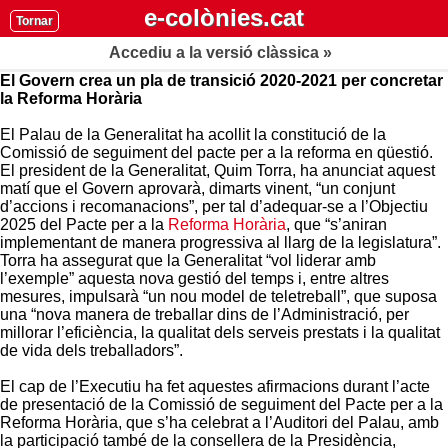
e-colònies.cat
Tornar
Accediu a la versió clàssica »
El Govern crea un pla de transició 2020-2021 per concretar
la Reforma Horària
​El Palau de la Generalitat ha acollit la constitució de la
Comissió de seguiment del pacte per a la reforma en qüestió.
El president de la Generalitat, Quim Torra, ha anunciat aquest
matí que el Govern aprovarà, dimarts vinent, “un conjunt
d’accions i recomanacions”, per tal d’adequar-se a l’Objectiu
2025 del Pacte per a la
Reforma Horària
, que “s’aniran
implementant de manera progressiva al llarg de la legislatura”.
Torra ha assegurat que la Generalitat “vol liderar amb
l’exemple” aquesta nova gestió del temps i, entre altres
mesures, impulsarà “un nou model de teletreball”, que suposa
una “nova manera de treballar dins de l’Administració, per
millorar l’eficiència, la qualitat dels serveis prestats i la qualitat
de vida dels treballadors”.
El cap de l’Executiu ha fet aquestes afirmacions durant l’acte
de presentació de la Comissió de seguiment del Pacte per a la
Reforma Horària, que s’ha celebrat a l’Auditori del Palau, amb
la participació també de la consellera de la Presidència,