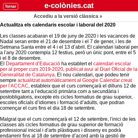
e-colònies.cat
Tornar
Accediu a la versió clàssica »
Actualitza els calendaris escolar i laboral del 2020
Les classes acabaran el 19 de juny de 2020 i les vacances de
Nadal seran entre el 21 de desembre i el 7 de gener, i les de
Setmana Santa entre el 4 i el 13 d’abril. El calendari laboral per
a l'any 2020 contempla 12 festius, però un únic pont, entre el 5
i el 8 de desembre.
El
Departament d’Educació
ha establert el
calendari escolar
per al proper curs 2019-2020
,
publicat avui al Diari Oficial de la
Generalitat de Catalunya
. El nou calendari, que podeu tenir
sempre
actualitzat automàticament al Google Calendar creat
per l'ACCAC
, estableix que el curs començarà el dilluns 12 de
setembre tant a l’educació primària com a secundària i
postobligatoris, excepte els cicles formatius de grau superior,
escoles oficials d’idiomes i formació d’adults, que podran
començar el curs fins el dia 18 de setembre.
Malgrat que el curs començarà el 12 de setembre, l'inici de les
classes als cicles formatius de grau superior de formació
professional inicial i d'arts plàstiques i disseny es podrà
endarrerir fins al 18 de setembre d’acord amb la gestió de