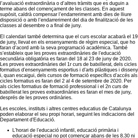
l’avaluació extraordinària o d’altres tràmits que es duguin a
terme abans del començament de les classes. En aquest
supòsit, caldrà compensar l’endarreriment amb dies de lliure
disposició o amb l’endarreriment del dia de finalització de les
classes al desembre o a final de juny.
El calendari també determina que el curs escolar acabarà el 19
de juny, llevat en els ensenyaments de règim especial, que ho
faran d’acord amb la seva programació acadèmica. També
s’estableix que les proves extraordinàries de l'educació
secundària obligatòria es faran del 18 al 23 de juny de 2020.
Les proves extraordinàries del 1r curs de batxillerat, dels cicles
formatius d'ensenyaments esportius i d'arts plàstiques i disseny
i, quan escaigui, dels cursos de formació específics d'accés als
cicles formatius es faran del 2 al 4 de setembre de 2020. Per
als cicles formatius de formació professional i el 2n curs de
batxillerat les proves extraordinàries es faran el mes de juny,
després de les proves ordinàries.
Les escoles, instituts i altres centres educatius de Catalunya
poden elaborar el seu propi horari, seguint les indicacions del
Departament d'Educació.
L'horari de l'educació infantil, educació primària i
educació especial no pot començar abans de les 8.30 ni