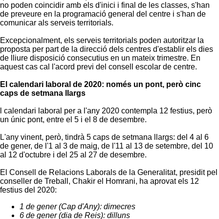
no poden coincidir amb els d'inici i final de les classes, s'han
de preveure en la programació general del centre i s'han de
comunicar als serveis territorials.
Excepcionalment, els serveis territorials poden autoritzar la
proposta per part de la direcció dels centres d'establir els dies
de lliure disposició consecutius en un mateix trimestre. En
aquest cas cal l'acord previ del consell escolar de centre.
El calendari laboral de 2020: només un pont, però cinc
caps de setmana llargs
l calendari laboral per a l'any 2020 contempla 12 festius, però
un únic pont, entre el 5 i el 8 de desembre.
L'any vinent, però, tindrà 5 caps de setmana llargs: del 4 al 6
de gener, de l'1 al 3 de maig, de l'11 al 13 de setembre, del 10
al 12 d'octubre i del 25 al 27 de desembre.
El Consell de Relacions Laborals de la Generalitat, presidit pel
conseller de Treball, Chakir el Homrani, ha aprovat els 12
festius del 2020:
1 de gener (Cap d'Any): dimecres
6 de gener (dia de Reis): dilluns