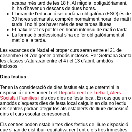
acabar més tard de les 18 h. Al migdia, obligatòriament,
hi ha d'haver un descans de dues hores.
L'horari de l'educació secundària obligatòria (ESO) és de
30 hores setmanals, comprèn normalment horari de matí i
tarda, i no hi pot haver més de tres tardes lliures.
El batxillerat es pot fer en horari intensiu de matí o tarda.
La formació professional s'ha de fer obligatòriament al
matí o a la tarda.
Les vacances de Nadal el proper curs seran entre el 21 de
desembre i el 7de gener, ambdós inclosos. Per Setmana Santa
les classes s’aturaran entre el 4 i el 13 d’abril, ambdós
inclosos.
Dies festius
Tenen la consideració de dies festius els que determini la
disposició corresponent del
Departament de Treball, Afers
Socials i Famílies
i els dos dies de festa local. En cas que un o
ambdós d'aquests dies de festa local caiguin en dia no lectiu,
els centres podran afegir-los als establerts de lliure disposició
dins el curs escolar corresponent.
Els centres poden establir tres dies festius de lliure disposició
que s'han de distribuir equitativament entre els tres trimestres,