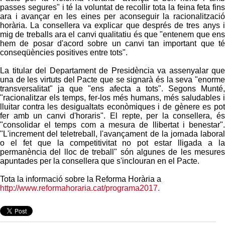
passes segures" i té la voluntat de recollir tota la feina feta fins
ara i avançar en les eines per aconseguir la racionalització
horària. La consellera va explicar que després de tres anys i
mig de treballs ara el canvi qualitatiu és que "entenem que ens
hem de posar d'acord sobre un canvi tan important que té
conseqüències positives entre tots".
La titular del Departament de Presidència va assenyalar que
una de les virtuts del Pacte que se signarà és la seva "enorme
transversalitat" ja que "ens afecta a tots". Segons Munté,
"racionalitzar els temps, fer-los més humans, més saludables i
lluitar contra les desigualtats econòmiques i de gènere es pot
fer amb un canvi d'horaris". El repte, per la consellera, és
"consolidar el temps com a mesura de llibertat i benestar".
"L'increment del teletreball, l'avançament de la jornada laboral
o el fet que la competitivitat no pot estar lligada a la
permanència del lloc de treball" són algunes de les mesures
apuntades per la consellera que s'inclouran en el Pacte.
Tota la informació sobre la Reforma Horària a
http://www.reformahoraria.cat/programa2017.