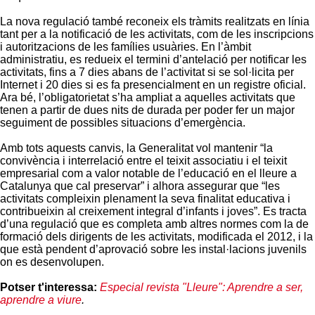
La nova regulació també reconeix els tràmits realitzats en línia
tant per a la notificació de les activitats, com de les inscripcions
i autoritzacions de les famílies usuàries. En l’àmbit
administratiu, es redueix el termini d’antelació per notificar les
activitats, fins a 7 dies abans de l’activitat si se sol·licita per
Internet i 20 dies si es fa presencialment en un registre oficial.
Ara bé, l’obligatorietat s’ha ampliat a aquelles activitats que
tenen a partir de dues nits de durada per poder fer un major
seguiment de possibles situacions d’emergència.
Amb tots aquests canvis, la Generalitat vol mantenir “la
convivència i interrelació entre el teixit associatiu i el teixit
empresarial com a valor notable de l’educació en el lleure a
Catalunya que cal preservar” i alhora assegurar que “les
activitats compleixin plenament la seva finalitat educativa i
contribueixin al creixement integral d’infants i joves”. Es tracta
d’una regulació que es completa amb altres normes com la de
formació dels dirigents de les activitats, modificada el 2012, i la
que està pendent d’aprovació sobre les instal·lacions juvenils
on es desenvolupen.
Potser t'interessa:
Especial revista "Lleure": Aprendre a ser,
aprendre a viure
.