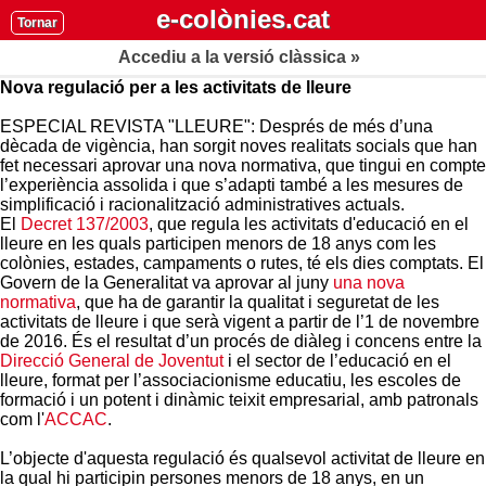
e-colònies.cat
Tornar
Accediu a la versió clàssica »
Nova regulació per a les activitats de lleure
ESPECIAL REVISTA "LLEURE": Després de més d’una
dècada de vigència, han sorgit noves realitats socials que han
fet necessari aprovar una nova normativa, que tingui en compte
l’experiència assolida i que s’adapti també a les mesures de
simplificació i racionalització administratives actuals.
El
Decret 137/2003
, que regula les activitats d'educació en el
lleure en les quals participen menors de 18 anys com les
colònies, estades, campaments o rutes, té els dies comptats. El
Govern de la Generalitat va aprovar al juny
una nova
normativa
, que ha de garantir la qualitat i seguretat de les
activitats de lleure i que serà vigent a partir de l’1 de novembre
de 2016. És el resultat d’un procés de diàleg i concens entre la
Direcció General de Joventut
i el sector de l’educació en el
lleure, format per l’associacionisme educatiu, les escoles de
formació i un potent i dinàmic teixit empresarial, amb patronals
com l'
ACCAC
.
L’objecte d'aquesta regulació és qualsevol activitat de lleure en
la qual hi participin persones menors de 18 anys, en un