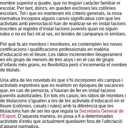
nombre superior a quatre, que no tinguin caràcter familiar ni
escolar. Per tant, doncs, en queden excloses les colònies
escolars. Tot i que es mantenen els criteris generals, la nova
normativa incorpora alguns canvis significatius com que les
activitats amb pernoctació han de realitzar-se en instal·lacions
inscrites al registre d’instal·lacions juvenils quan no siguin
rutes o no es faci nit al ras, en tendes de campanya ni similars.
Pel què fa als monitors i monitores, es contemplen les noves
certificacions i qualificacions professionals en matèria
d’educació en el lleure. Les ràtios incrementen lleugerament
en els grups de menors de tres anys i en el cas de grups
d’infants més grans, es flexibilitza però s’incrementa el nombre
de titulats.
Una altra de les novetats és que s’hi incorporen els campus i
activitats esportives que es realitzin en èpoques de vacances
que, en cas de pernocta, s’hauran de fer en instal·lacions
juvenils autoritzades. En tots els casos, les ràtios de monitors i
de titulacions s’igualen a les de les activitats d’educació en el
lleure (colònies, casals i rutes) amb la diferència que les
titulacions han de ser les que regula la
Secretaria General de
l’Esport
. D’aquesta manera, es posa a fi a determinades
activitats d'estiu que actualment quedaven fora de l'afectació
d'aquest normativa.