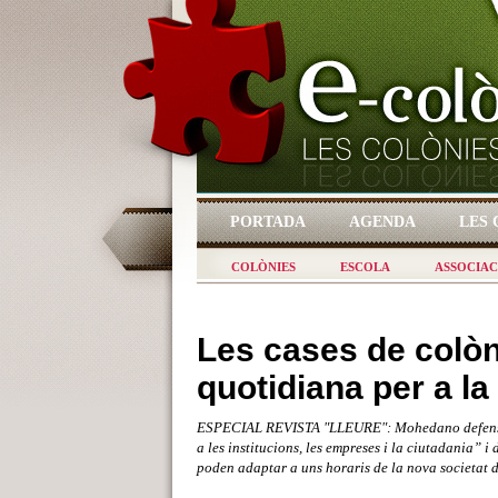
PORTADA
AGENDA
LES 
COLÒNIES
ESCOLA
ASSOCIAC
Les cases de colòn
quotidiana per a l
ESPECIAL REVISTA "LLEURE": Mohedano defensa qu
a les institucions, les empreses i la ciutadania” 
poden adaptar a uns horaris de la nova societat 