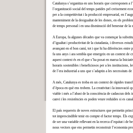
Catalunya s’organitza en uns horaris que corresponen a l’è
l’organització social del temps patides pel creixement ec
per a la competitivitat i la producció empresarial, en l’au
manteniment de la desigualtat de les dones, en els problem
de temps personal i en una disminució del benestar de la s
A Europa, fa algunes dècades que va començar la substituci
d’igualtat i productivitat de la ciutadania, i diversos estu
avançant en el bon camí, tot i que hi ha diferències entre p
fa uns anys i ara sembla que emergeix en un context de cr
aquest context és en el que s’ha posat en marxa la Iniciat
horaris sostenibles i beneficiosos per a les institucions, l
de l’era industrial a uns que s’adaptin a les necessitats de
A més, Catalunya es troba en un context de ràpides trans
d’època en què ens trobem. La creativitat i la innovació q
viable i més a l’abast de la consciència de cadascun dels i
canvi i les resistències es poden veure reduïdes si es canal
El país requereix de noves estructures que permetin princip
tot imprescindible tenir en compte el factor temps. Els ex
de ser una variable rellevant en la recerca d’equitat i de 
nous vectors que ens permetin reconstruir l’economia produ