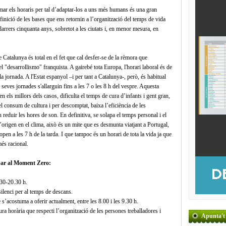
mar els horaris per tal d’adaptar-los a uns més humans és una gran
finició de les bases que ens retornin a l’organització del temps de vida
rrers cinquanta anys, sobretot a les ciutats i, en menor mesura, en
 Catalunya és total en el fet que cal desfer-se de la rèmora que
el "desarrollismo" franquista. A gairebé tota Europa, l'horari laboral és de
a jornada. A l'Estat espanyol –i per tant a Catalunya-, però, és habitual
 seves jornades s'allarguin fins a les 7 o les 8 h del vespre. Aquesta
 els millors dels casos, dificulta el temps de cura d’infants i gent gran,
 el consum de cultura i per descomptat, baixa l’eficiència de les
reduir les hores de son. En definitiva, se solapa el temps personal i el
origen en el clima, això és un mite que es desmunta viatjant a Portugal,
pen a les 7 h de la tarda. I que tampoc és un horari de tota la vida ja que
és racional.
ribar al Moment Zero:
.30-20.30 h.
silenci per al temps de descans.
 s’acostuma a oferir actualment, entre les 8.00 i les 9.30 h.
ura horària que respecti l’organització de les persones treballadores i
Apunta't 