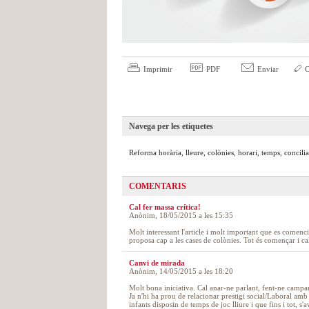
Imprimir
PDF
Enviar
C
Navega per les etiquetes
Reforma horària, lleure, colònies, horari, temps, concili
COMENTARIS
Cal fer massa crítica!
Anònim, 18/05/2015 a les 15:35
Molt interessant l'article i molt important que es comenc
proposa cap a les cases de colònies. Tot és començar i cal
Canvi de mirada
Anònim, 14/05/2015 a les 18:20
Molt bona iniciativa. Cal anar-ne parlant, fent-ne campany
Ja n'hi ha prou de relacionar prestigi social/Laboral amb
infants disposin de temps de joc lliure i que fins i tot, s'