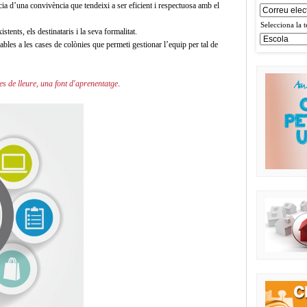
cia d’una convivència que tendeixi a ser eficient i respectuosa amb el
Selecciona la t
stents, els destinataris i la seva formalitat.
les a les cases de colònies que permeti gestionar l’equip per tal de
es de lleure, una font d'aprenentatge
.