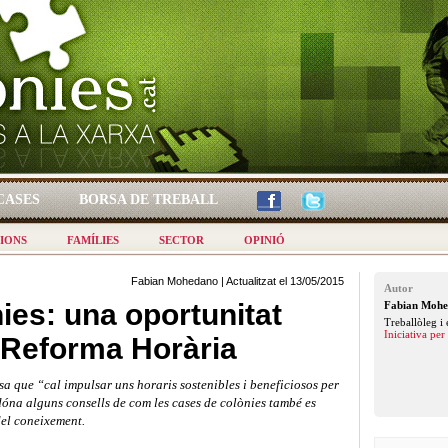
CASES
BORSA DE TREBALL
IONS
FAMÍLIES
SECTOR
OPINIÓ
Fabian Mohedano | Actualitzat el 13/05/2015
Autor
ies: una oportunitat
Fabian Moh
Treballòleg i
Iniciativa pe
a Reforma Horària
e “cal impulsar uns horaris sostenibles i beneficiosos per
i dóna alguns consells de com les cases de colònies també es
del coneixement.