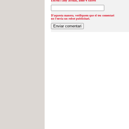
Escriu l'any actual, amb 4 xifres
D'aquesta manera, verifiquem que el teu comentari
no l'envia un robot publicitari.