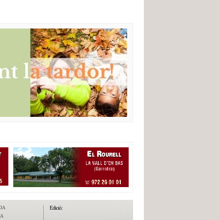
DA
Edició:
DA