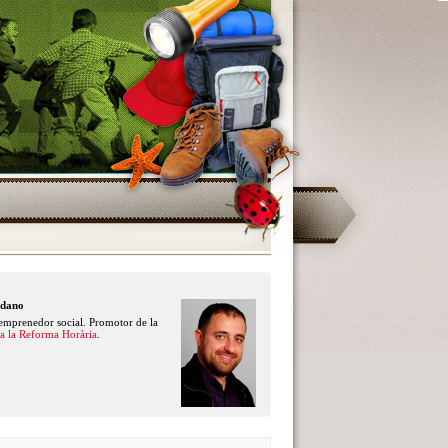
edano
 emprenedor social. Promotor de la
r a la Reforma Horària
.