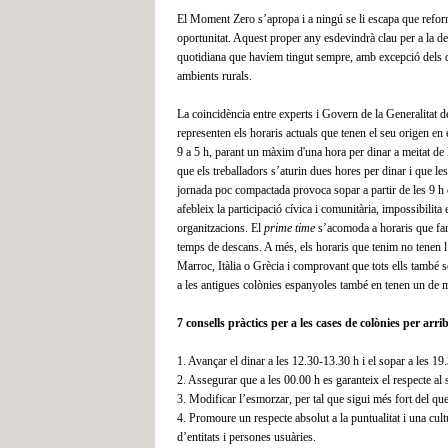
El Moment Zero s’apropa i a ningú se li escapa que refor
oportunitat. Aquest proper any esdevindrà clau per a la de
quotidiana que havíem tingut sempre, amb excepció dels da
ambients rurals.
La coincidència entre experts i Govern de la Generalitat de
representen els horaris actuals que tenen el seu origen en 
9 a 5 h, parant un màxim d'una hora per dinar a meitat de l
que els treballadors s’aturin dues hores per dinar i que les
jornada poc compactada provoca sopar a partir de les 9 h en
afebleix la participació cívica i comunitària, impossibilita
organitzacions. El
prime time
s’acomoda a horaris que fan 
temps de descans. A més, els horaris que tenim no tenen l’
Marroc, Itàlia o Grècia i comprovant que tots ells també so
a les antigues colònies espanyoles també en tenen un de m
7 consells pràctics per a les cases de colònies per ar
1. Avançar el dinar a les 12.30-13.30 h i el sopar a les 19
2. Assegurar que a les 00.00 h es garanteix el respecte al 
3. Modificar l’esmorzar, per tal que sigui més fort del que
4. Promoure un respecte absolut a la puntualitat i una cult
d’entitats i persones usuàries.