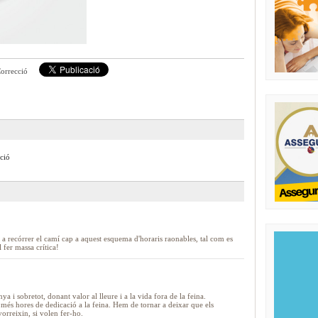
orrecció
ació
i a recórrer el camí cap a aquest esquema d'horaris raonables, tal com es
 fer massa crítica!
a i sobretot, donant valor al lleure i a la vida fora de la feina.
 més hores de dedicació a la feina. Hem de tornar a deixar que els
avorreixin, si volen fer-ho.