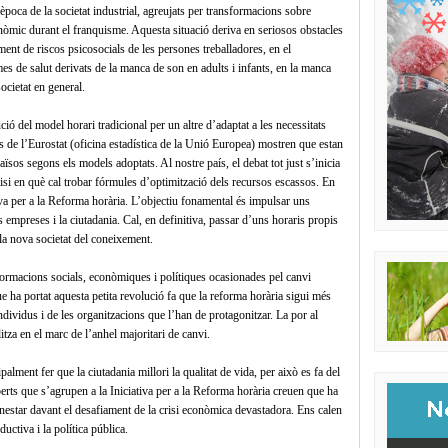
poca de la societat industrial, agreujats per transformacions sobre
onòmic durant el franquisme. Aquesta situació deriva en seriosos obstacles
gment de riscos psicosocials de les persones treballadores, en el
es de salut derivats de la manca de son en adults i infants, en la manca
ocietat en general.
ó del model horari tradicional per un altre d’adaptat a les necessitats
dis de l’Eurostat (oficina estadística de la Unió Europea) mostren que estan
aïsos segons els models adoptats. Al nostre país, el debat tot just s’inicia
isi en què cal trobar fórmules d’optimització dels recursos escassos. En
iva per a la Reforma horària. L’objectiu fonamental és impulsar uns
es empreses i la ciutadania. Cal, en definitiva, passar d’uns horaris propis
 la nova societat del coneixement.
formacions socials, econòmiques i polítiques ocasionades pel canvi
ue ha portat aquesta petita revolució fa que la reforma horària sigui més
ndividus i de les organitzacions que l’han de protagonitzar. La por al
itza en el marc de l’anhel majoritari de canvi.
alment fer que la ciutadania millori la qualitat de vida, per això es fa del
perts que s’agrupen a la Iniciativa per a la Reforma horària creuen que ha
benestar davant el desafiament de la crisi econòmica devastadora. Ens calen
ctiva i la política pública.