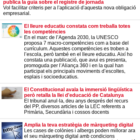
publica la guia sobre el registre de jornada
Vol facilitar criteris per a l'aplicació d'aquesta nova obligació
empresarial.
El lleure educatiu constata com treballa totes
les competències
En el marc de l’Agenda 2030, la UNESCO
proposa 7 macro-competències com a base del
currículum. Aquestes competències es troben a
l’escola, però també en el lleure educatiu. Així ho
constata una publicació, que avui es presenta,
promoguda per l’Aliança 360 i en la qual han
participat els principals moviments d’escoltes,
esplais i socioeducatius.
El Constitucional avala la immersió lingüística
però retalla la llei d'educació de Catalunya
El tribunal anul·la, deu anys després del recurs
del PP, diversos articles de la LEC referents a
Primària, Secundària i cossos docents
Amplia la teva estratègia de màrqueting digital
Les cases de colònies i albergs poden millorar ara
el seu màrqueting digital amb condicions