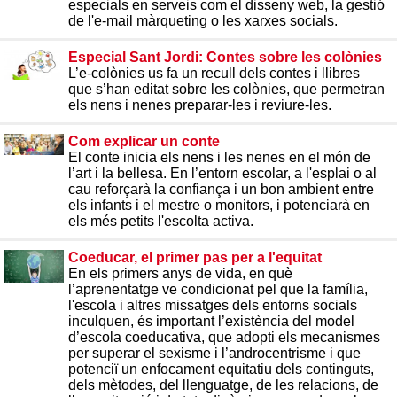
especials en serveis com el disseny web, la gestió
de l'e-mail màrqueting o les xarxes socials.
Especial Sant Jordi: Contes sobre les colònies
L’e-colònies us fa un recull dels contes i llibres
que s’han editat sobre les colònies, que permetran
els nens i nenes preparar-les i reviure-les.
Com explicar un conte
El conte inicia els nens i les nenes en el món de
l’art i la bellesa. En l’entorn escolar, a l'esplai o al
cau reforçarà la confiança i un bon ambient entre
els infants i el mestre o monitors, i potenciarà en
els més petits l'escolta activa.
Coeducar, el primer pas per a l'equitat
En els primers anys de vida, en què
l’aprenentatge ve condicionat pel que la família,
l'escola i altres missatges dels entorns socials
inculquen, és important l’existència del model
d’escola coeducativa, que adopti els mecanismes
per superar el sexisme i l’androcentrisme i que
potenciï un enfocament equitatiu dels continguts,
dels mètodes, del llenguatge, de les relacions, de