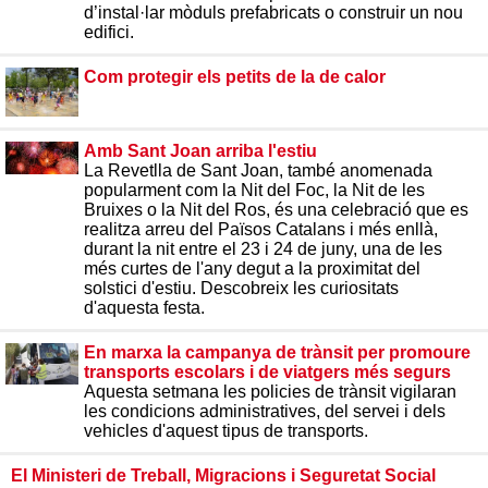
d’instal·lar mòduls prefabricats o construir un nou
edifici.
Com protegir els petits de la de calor
Amb Sant Joan arriba l'estiu
La Revetlla de Sant Joan, també anomenada
popularment com la Nit del Foc, la Nit de les
Bruixes o la Nit del Ros, és una celebració que es
realitza arreu del Països Catalans i més enllà,
durant la nit entre el 23 i 24 de juny, una de les
més curtes de l'any degut a la proximitat del
solstici d'estiu. Descobreix les curiositats
d'aquesta festa.
En marxa la campanya de trànsit per promoure
transports escolars i de viatgers més segurs
Aquesta setmana les policies de trànsit vigilaran
les condicions administratives, del servei i dels
vehicles d'aquest tipus de transports.
El Ministeri de Treball, Migracions i Seguretat Social