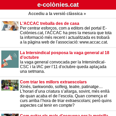
e-colònies.cat
Accediu a la versió clàssica »
L'ACCAC treballa des de casa
Per centrar esforços, com a editors del portal E-
Colònies.cat, l'ACCAC ha pres la mesura que tota
la informació més recent i actualitzada es trobarà
a la pàgina web de l'associació: www.accac.cat.
La Intersindical posposa la vaga general al 18
d'octubre
la vaga general convocada per la Intersindical-
CSC i la IAC per l'11 d'octubre queda aplaçada
una setmana.
Com triar les millors extraescolars
Xinès, taekwondo, solfeig, teatre, patinatge…
L’horari d’una criatura s’allarga, sovint, més enllà
de quan acaba el de l’escola. Quan comença el
curs arriba l’hora de triar extraescolars; però quins
aspectes cal tenir en compte?
Com evitar els mals d'esquena per la motxilla