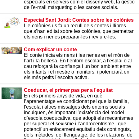
especials en serveis com el disseny web, la gestió
de l'e-mail màrqueting o les xarxes socials.
Especial Sant Jordi: Contes sobre les colònies
L’e-colònies us fa un recull dels contes i llibres
que s’han editat sobre les colònies, que permetran
els nens i nenes preparar-les i reviure-les.
Com explicar un conte
El conte inicia els nens i les nenes en el món de
l’art i la bellesa. En l’entorn escolar, a l'esplai o al
cau reforçarà la confiança i un bon ambient entre
els infants i el mestre o monitors, i potenciarà en
els més petits l'escolta activa.
Coeducar, el primer pas per a l'equitat
En els primers anys de vida, en què
l’aprenentatge ve condicionat pel que la família,
l'escola i altres missatges dels entorns socials
inculquen, és important l’existència del model
d’escola coeducativa, que adopti els mecanismes
per superar el sexisme i l’androcentrisme i que
potenciï un enfocament equitatiu dels continguts,
dels mètodes, del llenguatge, de les relacions, de