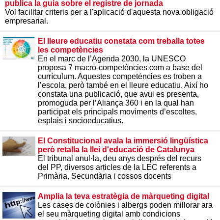
publica la guia sobre el registre de jornada
Vol facilitar criteris per a l'aplicació d'aquesta nova obligació
empresarial.
El lleure educatiu constata com treballa totes
les competències
En el marc de l’Agenda 2030, la UNESCO
proposa 7 macro-competències com a base del
currículum. Aquestes competències es troben a
l’escola, però també en el lleure educatiu. Així ho
constata una publicació, que avui es presenta,
promoguda per l’Aliança 360 i en la qual han
participat els principals moviments d’escoltes,
esplais i socioeducatius.
El Constitucional avala la immersió lingüística
però retalla la llei d'educació de Catalunya
El tribunal anul·la, deu anys després del recurs
del PP, diversos articles de la LEC referents a
Primària, Secundària i cossos docents
Amplia la teva estratègia de màrqueting digital
Les cases de colònies i albergs poden millorar ara
el seu màrqueting digital amb condicions