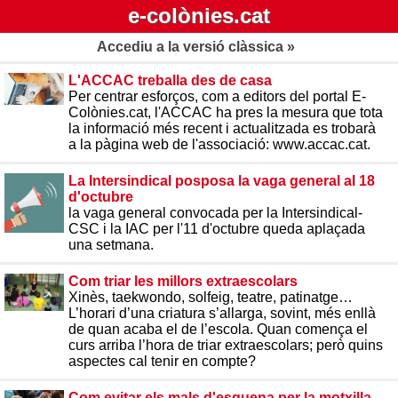
e-colònies.cat
Accediu a la versió clàssica »
L'ACCAC treballa des de casa
Per centrar esforços, com a editors del portal E-
Colònies.cat, l'ACCAC ha pres la mesura que tota
la informació més recent i actualitzada es trobarà
a la pàgina web de l'associació: www.accac.cat.
La Intersindical posposa la vaga general al 18
d'octubre
la vaga general convocada per la Intersindical-
CSC i la IAC per l'11 d'octubre queda aplaçada
una setmana.
Com triar les millors extraescolars
Xinès, taekwondo, solfeig, teatre, patinatge…
L’horari d’una criatura s’allarga, sovint, més enllà
de quan acaba el de l’escola. Quan comença el
curs arriba l’hora de triar extraescolars; però quins
aspectes cal tenir en compte?
Com evitar els mals d'esquena per la motxilla