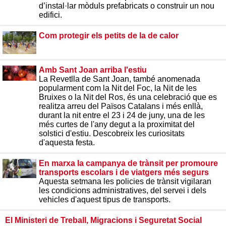
d’instal·lar mòduls prefabricats o construir un nou
edifici.
Com protegir els petits de la de calor
Amb Sant Joan arriba l'estiu
La Revetlla de Sant Joan, també anomenada
popularment com la Nit del Foc, la Nit de les
Bruixes o la Nit del Ros, és una celebració que es
realitza arreu del Països Catalans i més enllà,
durant la nit entre el 23 i 24 de juny, una de les
més curtes de l'any degut a la proximitat del
solstici d'estiu. Descobreix les curiositats
d'aquesta festa.
En marxa la campanya de trànsit per promoure
transports escolars i de viatgers més segurs
Aquesta setmana les policies de trànsit vigilaran
les condicions administratives, del servei i dels
vehicles d'aquest tipus de transports.
El Ministeri de Treball, Migracions i Seguretat Social